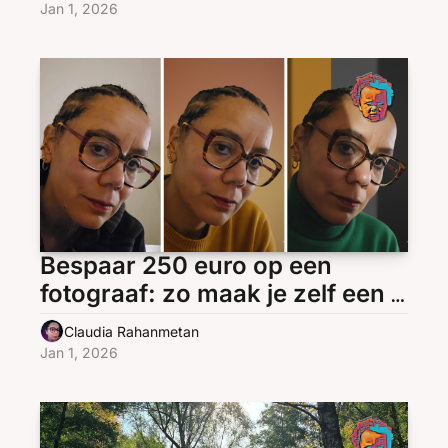
Jan 1, 2026
Bespaar 250 euro op een 
fotograaf: zo maak je zelf een 
AI-profielfoto
Claudia Rahanmetan
Jan 1, 2026