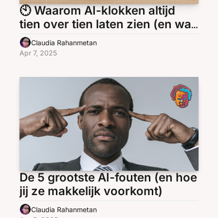
🕙 Waarom AI-klokken altijd 
tien over tien laten zien (en wat 
dat over ons zegt)
Claudia Rahanmetan
Apr 7, 2025
De 5 grootste AI-fouten (en hoe 
jij ze makkelijk voorkomt)
Claudia Rahanmetan