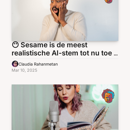
😶 Sesame is de meest 
realistische AI-stem tot nu toe 
(en dat is best eng)
Claudia Rahanmetan
Mar 10, 2025