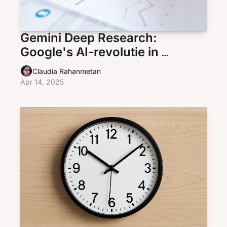
Gemini Deep Research: 
Google's AI-revolutie in 
informatieverzameling
Claudia Rahanmetan
Apr 14, 2025