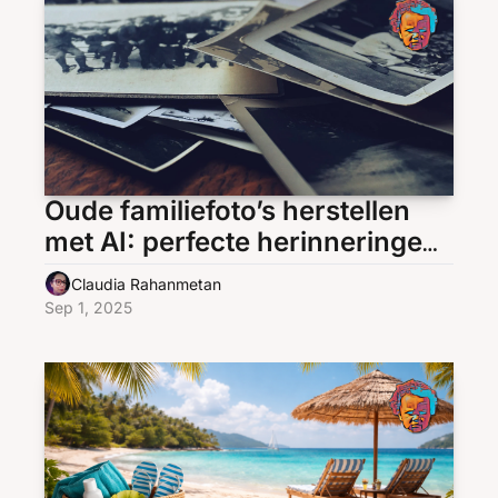
Oude familiefoto’s herstellen 
met AI: perfecte herinneringen 
in 30 seconden
Claudia Rahanmetan
Sep 1, 2025