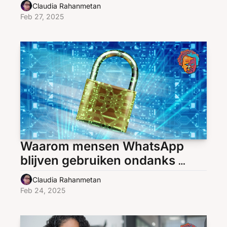
overstap van WhatsApp naar 
Claudia Rahanmetan
Signal 
Feb 27, 2025
Waarom mensen WhatsApp 
blijven gebruiken ondanks 
betere alternatieven
Claudia Rahanmetan
Feb 24, 2025