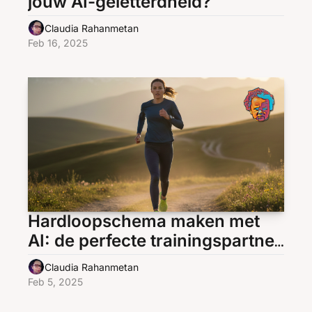
jouw AI-geletterdheid?
Claudia Rahanmetan
Feb 16, 2025
Hardloopschema maken met 
AI: de perfecte trainingspartner 
voor beginners
Claudia Rahanmetan
Feb 5, 2025