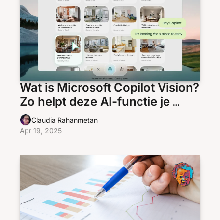
Wat is Microsoft Copilot Vision? 
Zo helpt deze AI-functie je 
direct op het scherm
Claudia Rahanmetan
Apr 19, 2025