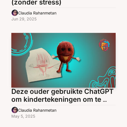
(zonder stress)
Claudia Rahanmetan
Jun 29, 2025
Deze ouder gebruikte ChatGPT 
om kindertekeningen om te 
toveren – en het resultaat is 
Claudia Rahanmetan
magisch
May 5, 2025