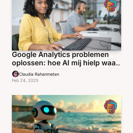
Google Analytics problemen 
oplossen: hoe AI mij hielp waar 
helpdesks faalden
Claudia Rahanmetan
Feb 24, 2025