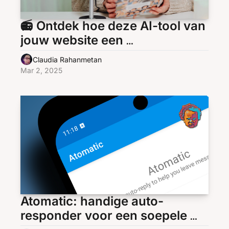
📻 Ontdek hoe deze AI-tool van 
jouw website een 
spraakmakende podcast maakt
Claudia Rahanmetan
Mar 2, 2025
Atomatic: handige auto-
responder voor een soepele 