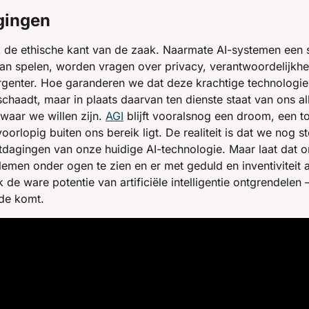
gingen
jk de ethische kant van de zaak. Naarmate AI-systemen een st
n spelen, worden vragen over privacy, verantwoordelijkhei
genter. Hoe garanderen we dat deze krachtige technologie n
chaadt, maar in plaats daarvan ten dienste staat van ons all
waar we willen zijn. 
AGI
 blijft vooralsnog een droom, een 
oorlopig buiten ons bereik ligt. De realiteit is dat we nog s
tdagingen van onze huidige AI-technologie. Maar laat dat o
emen onder ogen te zien en er met geduld en inventiviteit a
 de ware potentie van artificiële intelligentie ontgrendelen 
de komt.