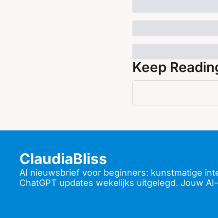
Keep Readin
ClaudiaBliss
AI nieuwsbrief voor beginners: kunstmatige inte
ChatGPT updates wekelijks uitgelegd. Jouw AI-