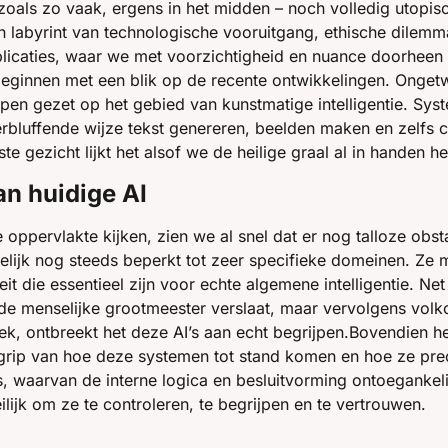
 zoals zo vaak, ergens in het midden – noch volledig utopisc
n labyrint van technologische vooruitgang, ethische dilemma
licaties, waar we met voorzichtigheid en nuance doorheen
eginnen met een blik op de recente ontwikkelingen. Ongetw
en gezet op het gebied van kunstmatige intelligentie. Syst
bluffende wijze tekst genereren, beelden maken en zelfs 
ste gezicht lijkt het alsof we de heilige graal al in handen h
n huidige AI
elijk nog steeds beperkt tot zeer specifieke domeinen. Ze 
teit die essentieel zijn voor echte algemene intelligentie. Net 
e menselijke grootmeester verslaat, maar vervolgens volkom
k, ontbreekt het deze AI’s aan echt begrijpen.Bovendien h
rip van hoe deze systemen tot stand komen en hoe ze preci
, waarvan de interne logica en besluitvorming ontoegankelijk
ilijk om ze te controleren, te begrijpen en te vertrouwen.