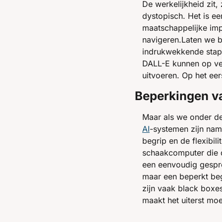
De werkelijkheid zit,
dystopisch. Het is ee
maatschappelijke imp
navigeren.Laten we b
indrukwekkende stapp
DALL-E kunnen op ver
uitvoeren. Op het eer
Beperkingen va
AI
-systemen zijn nam
begrip en de flexibili
schaakcomputer die d
een eenvoudig gespre
maar een beperkt beg
zijn vaak black boxes
maakt het uiterst moe