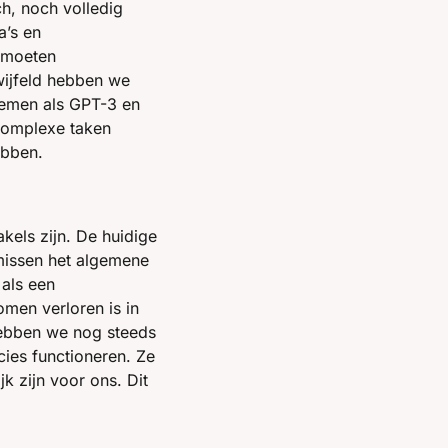
h, noch volledig 
’s en 
 moeten 
ijfeld hebben we 
emen als GPT-3 en 
complexe taken 
ebben.
Maar als we onder de oppervlakte kijken, zien we al snel dat er nog talloze obstakels zijn. De huidige 
missen het algemene 
als een 
en verloren is in 
ebben we nog steeds 
es functioneren. Ze 
 zijn voor ons. Dit 