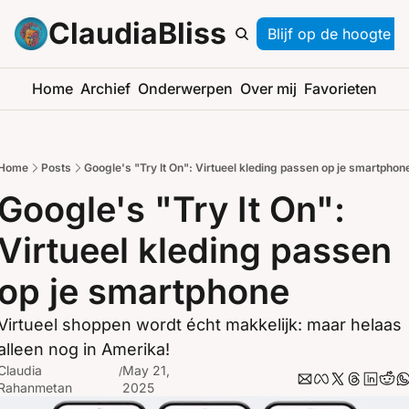
ClaudiaBliss
Blijf op de hoogte
Home
Archief
Onderwerpen
Over mij
Favorieten
Home
Posts
Google's "Try It On": Virtueel kleding passen op je smartphon
Google's "Try It On": 
Virtueel kleding passen 
op je smartphone
Virtueel shoppen wordt écht makkelijk: maar helaas 
alleen nog in Amerika!
Claudia 
May 21, 
/
Rahanmetan
2025