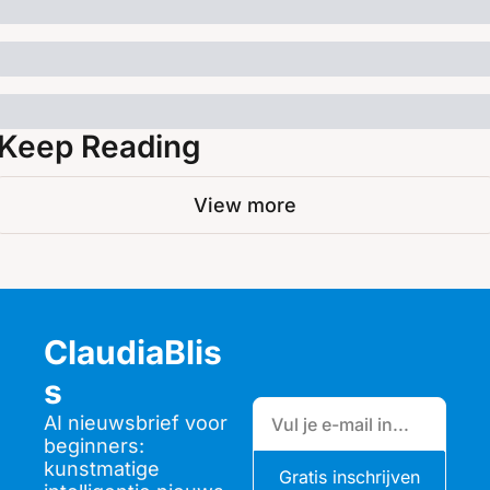
Keep Reading
View more
ClaudiaBlis
s
AI nieuwsbrief voor 
beginners: 
kunstmatige 
Gratis inschrijven