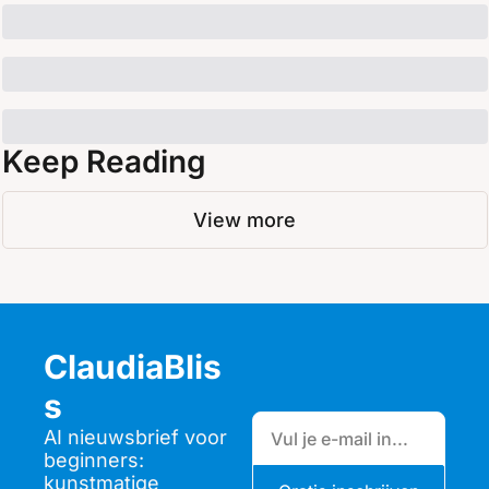
Keep Reading
View more
ClaudiaBlis
s
AI nieuwsbrief voor 
beginners: 
kunstmatige 