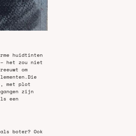
rme huidtinten 
– het zou niet 
reeuwt om 
elementen.
Die 
, met plot 
gangen zijn 
ls een 
als boter? Ook 