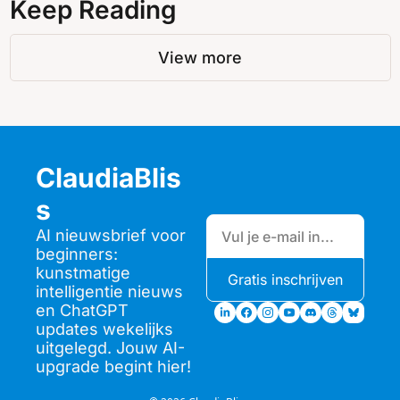
Keep Reading
View more
ClaudiaBlis
s
AI nieuwsbrief voor 
beginners: 
kunstmatige 
Gratis inschrijven
intelligentie nieuws 
en ChatGPT 
updates wekelijks 
uitgelegd. Jouw AI-
upgrade begint hier!